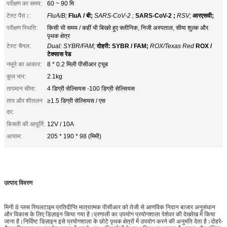
परीक्षण का समय:
60 ~ 90 मि
टेस्ट पैरा।:
FluA/B;
FluA / बी;
SARS-CoV-2 ;
SARS-CoV-2 ;
RSV;
आरएसवी;
परीक्षण स्थिति:
किसी भी समय / कहीं भी बिखरे हुए क्लीनिक, निजी अस्पताल, सीमा शुल्क और
पृथक क्षेत्र
टेस्ट चैनल:
Dual: SYBR/FAM;
दोहरी: SYBR / FAM;
ROX/Texas Red
ROX /
टेक्सास रेड
नमूने का आकार:
8 * 0.2 मिली पीसीआर ट्यूब
कुल भार:
2.1kg
तापमान सीमा:
4 डिग्री सेल्सियस -100 डिग्री सेल्सियस
ताप और शीतलन
≥1.5 डिग्री सेल्सियस / एस
दर:
बिजली की आपूर्ति:
12V / 10A
आयाम:
205 * 190 * 98 (मिमी)
उत्पाद विवरण
मिनी 8 प्लस रियलटाइम प्रतिदीप्ति मात्रात्मक पीसीआर को तेजी से आणविक निदान बाजार अनुसंधान
और विकास के लिए डिज़ाइन किया गया है।प्रणाली का उपयोग प्रयोगशाला पेशेवर की देखरेख में किया
जाना है।निर्दिष्ट डिज़ाइन इसे प्रयोगशाला के छोटे पृथक क्षेत्रों में उपयोग करने की अनुमति देता है।दोहरे-