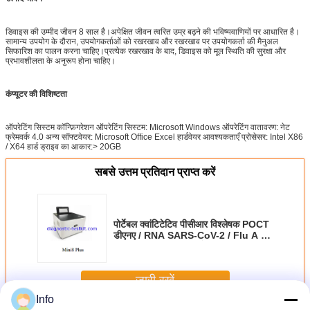
चलने का मोड
लगातार
ऑपरेटिंग सिस्टम
माइक्रोसॉफ्ट विंडोज ऑपरेटिंग सिस्टम
डिवाइस की उम्मीद जीवन 8 साल है।अपेक्षित जीवन त्वरित उम्र बढ़ने की भविष्यवाणियों पर आधारित है।
कुल आकार
205 × 190 × 98 मिमी (L × W × H)
सामान्य उपयोग के दौरान, उपयोगकर्ताओं को रखरखाव और रखरखाव पर उपयोगकर्ता की मैनुअल
वजन (शुद्ध)
2.1 किग्रा
सिफारिश का पालन करना चाहिए।प्रत्येक रखरखाव के बाद, डिवाइस को मूल स्थिति की सुरक्षा और
प्रभावशीलता के अनुरूप होना चाहिए।
कंप्यूटर की विशिष्टता
ऑपरेटिंग सिस्टम कॉन्फ़िगरेशन ऑपरेटिंग सिस्टम: Microsoft Windows ऑपरेटिंग वातावरण: नेट
फ्रेमवर्क 4.0 अन्य सॉफ्टवेयर: Microsoft Office Excel हार्डवेयर आवश्यकताएँ प्रोसेसर: Intel X86
/ X64 हार्ड ड्राइव का आकार:> 20GB
सबसे उत्तम प्रतिदान प्राप्त करें
पोर्टेबल क्वांटिटेटिव पीसीआर विश्लेषक POCT
डीएनए / RNA SARS-CoV-2 / Flu A /
B वायरस का पता लगाता है
जारी रखें
Info