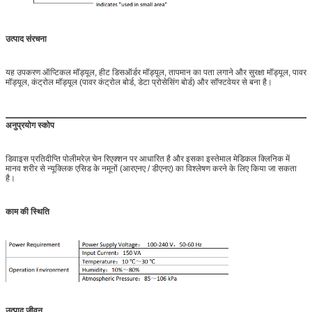
उत्पाद संरचना
यह उपकरण ऑप्टिकल मॉड्यूल, हीट डिसऑर्डर मॉड्यूल, तापमान का पता लगाने और सुरक्षा मॉड्यूल, पावर
मॉड्यूल, कंट्रोल मॉड्यूल (पावर कंट्रोल बोर्ड, डेटा प्रोसेसिंग बोर्ड) और सॉफ्टवेयर से बना है।
अनुप्रयोग स्कोप
नमूने का आकार
8 × 0.2mL पीसीआर ट्यूब
रिएक्शन वॉल्यूम
≥10uL
स्कैन की दर
6 सेकंड / स्कैन
डिवाइस प्रतिदीप्ति पोलीमरेज़ चेन रिएक्शन पर आधारित है और इसका इस्तेमाल मेडिकल क्लिनिक में
मानव शरीर से न्यूक्लिक एसिड के नमूनों (आरएनए / डीएनए) का विश्लेषण करने के लिए किया जा सकता
डिटेक्शन सेंसिटिविटी
न्यूक्लिक एसिड अणु की एक प्रति
है।
लीनियर रेंज
1--1,000 * 10000Copies
पता लगाने का संकल्प
10,000 प्रतियों के बीच अंतर कर सकते हैं
काम की स्थिति
संचालन तापमान।रेंज
4 ℃ ~ 100 ℃
अस्थायी।बढ़ाने का दर
≥1.5 ℃ / s
अस्थायी।शुद्धता
≤0.5 ℃
अस्थायी।नियंत्रण सटीकता
≤0.5 ℃
अस्थायी।वर्दी
≤1 ℃
प्रतिदीप्ति तीव्रता की पुनरावृत्ति
≤3%
प्रतिदीप्ति जांच परिशुद्धता
≤5%
उत्पाद जीवन