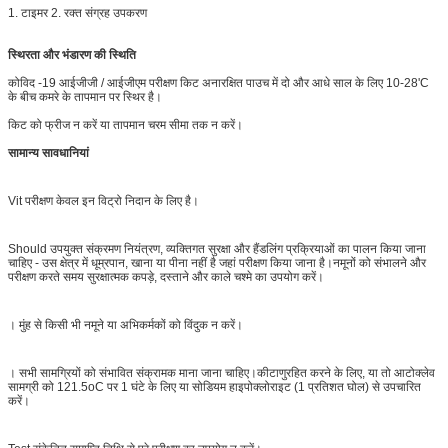
1. टाइमर 2. रक्त संग्रह उपकरण
स्थिरता और भंडारण की स्थिति
कोविद -19 आईजीजी / आईजीएम परीक्षण किट अनारक्षित पाउच में दो और आधे साल के लिए 10-28'C
के बीच कमरे के तापमान पर स्थिर है।
किट को फ्रीज न करें या तापमान चरम सीमा तक न करें।
सामान्य सावधानियां
Vit परीक्षण केवल इन विट्रो निदान के लिए है।
Should उपयुक्त संक्रमण नियंत्रण, व्यक्तिगत सुरक्षा और हैंडलिंग प्रक्रियाओं का पालन किया जाना
चाहिए - उस क्षेत्र में धूम्रपान, खाना या पीना नहीं है जहां परीक्षण किया जाना है।नमूनों को संभालने और
परीक्षण करते समय सुरक्षात्मक कपड़े, दस्ताने और काले चश्मे का उपयोग करें।
। मुंह से किसी भी नमूने या अभिकर्मकों को विंदुक न करें।
। सभी सामग्रियों को संभावित संक्रामक माना जाना चाहिए।कीटाणुरहित करने के लिए, या तो आटोक्लेव
सामग्री को 121.5oC पर 1 घंटे के लिए या सोडियम हाइपोक्लोराइट (1 प्रतिशत घोल) से उपचारित
करें।