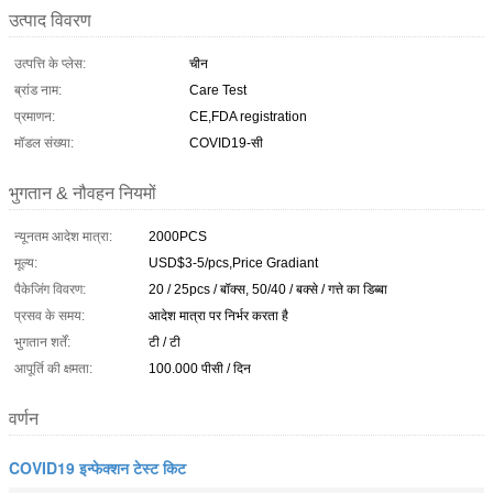
उत्पाद विवरण
उत्पत्ति के प्लेस:
चीन
ब्रांड नाम:
Care Test
प्रमाणन:
CE,FDA registration
मॉडल संख्या:
COVID19-सी
भुगतान & नौवहन नियमों
न्यूनतम आदेश मात्रा:
2000PCS
मूल्य:
USD$3-5/pcs,Price Gradiant
पैकेजिंग विवरण:
20 / 25pcs / बॉक्स, 50/40 / बक्से / गत्ते का डिब्बा
प्रसव के समय:
आदेश मात्रा पर निर्भर करता है
भुगतान शर्तें:
टी / टी
आपूर्ति की क्षमता:
100.000 पीसी / दिन
वर्णन
COVID19 इन्फेक्शन टेस्ट किट