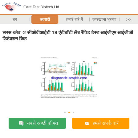
Care Test Biotech Ltd
घर
उत्पादों
हमारे बारे में
कारखाना भ्रमण
>>
सरस-कोव -2 सीओवीआईडी ​​19 एंटीबॉडी लैब रैपिड टेस्ट आईजीएम आईजीजी
डिटेक्शन किट
सबसे अच्छी कीमत
हमसे संपर्क करें