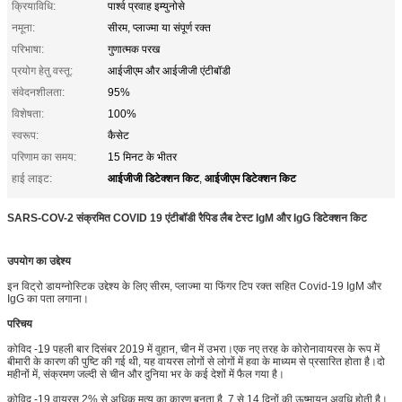
क्रियाविधि:
पार्श्व प्रवाह इम्युनोसे
नमूना:
सीरम, प्लाज्मा या संपूर्ण रक्त
परिभाषा:
गुणात्मक परख
प्रयोग हेतु वस्तू:
आईजीएम और आईजीजी एंटीबॉडी
संवेदनशीलता:
95%
विशेषता:
100%
स्वरूप:
कैसेट
परिणाम का समय:
15 मिनट के भीतर
आईजीजी डिटेक्शन किट
आईजीएम डिटेक्शन किट
हाई लाइट:
,
SARS-COV-2 संक्रमित COVID 19 एंटीबॉडी रैपिड लैब टेस्ट IgM और IgG डिटेक्शन किट
उपयोग का उद्देश्य
इन विट्रो डायग्नोस्टिक उद्देश्य के लिए सीरम, प्लाज्मा या फिंगर टिप रक्त सहित Covid-19 IgM और
IgG का पता लगाना।
परिचय
कोविद -19 पहली बार दिसंबर 2019 में वुहान, चीन में उभरा।एक नए तरह के कोरोनावायरस के रूप में
बीमारी के कारण की पुष्टि की गई थी, यह वायरस लोगों से लोगों में हवा के माध्यम से प्रसारित होता है।दो
महीनों में, संक्रमण जल्दी से चीन और दुनिया भर के कई देशों में फैल गया है।
कोविद -19 वायरस 2% से अधिक मृत्यु का कारण बनता है, 7 से 14 दिनों की ऊष्मायन अवधि होती है।