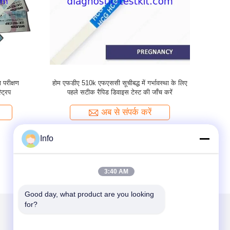
संवेदनशीलता
99% सटीकता के साथ एक कदम एचसीजी गर्भावस्था
प्रारंभिक 
रूप से
परीक्षण किट की जाँच करें, आकार अनुकूलित
अब से संपर्क करें
Info
3:40 AM
Good day, what product are you looking 
for?
हमें मेल करें