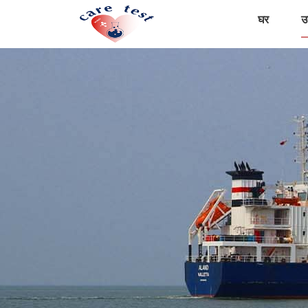
घर
उत