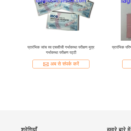
ावस्था के लिए
1 रिस्पांस सेल्फ प्रेगनेंसी टेस्ट किट अर्ली डिटेक्शन सीटी-
विट्रो डायग्नोस
ँच करें
एचसीजी -03
अब से संपर्क करें
श्रेणियाँ
हमारे बारे में