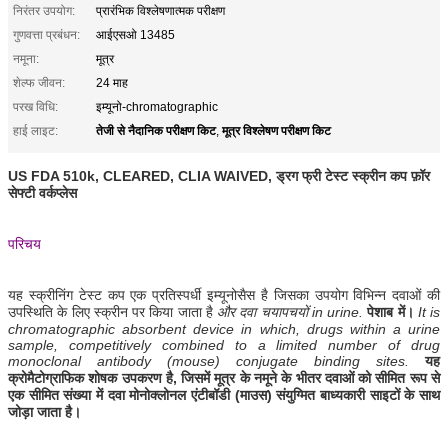
निरंतर उपयोग:
प्रारंभिक विश्लेषणात्मक परीक्षण
गुणवत्ता प्रबंधन:
आईएसओ 13485
नमूना:
मूत्र
शेल्फ जीवन:
24 माह
परख विधि:
इम्यूनो-chromatographic
तेजी से नैदानिक ​​परीक्षण किट
मूत्र विश्लेषण परीक्षण किट
हाई लाइट:
,
US FDA 510k, CLEARED, CLIA WAIVED, ड्रग फ्री टेस्ट स्क्रीन कप फ़ॉर
सेफ्टी वर्कप्लेस
परिचय
यह स्क्रीनिंग टेस्ट कप एक प्रतिस्पर्धी इम्यूनोसैस है जिसका उपयोग विभिन्न दवाओं की
उपस्थिति के लिए स्क्रीन पर किया जाता है
और दवा चयापचयों
in urine.
पेशाब में।
It is
chromatographic absorbent device in which, drugs within a urine
sample, competitively combined to a limited number of drug
monoclonal antibody (mouse) conjugate binding sites.
यह
क्रोमैटोग्राफिक शोषक उपकरण है, जिसमें मूत्र के नमूने के भीतर दवाओं को सीमित रूप से
एक सीमित संख्या में दवा मोनोक्लोनल एंटीबॉडी (माउस) संयुग्मित बाध्यकारी साइटों के साथ
जोड़ा जाता है।