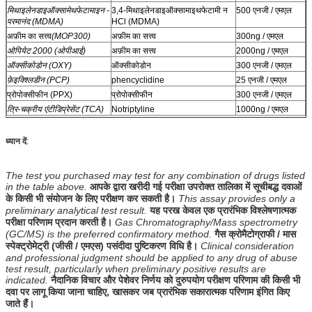
मिथाइलेनडाइऑक्सामेथफेटामाइन -
3,4-मिथाइलेनडाइऑक्सामाइथफेटामी न
500 एनजी / एमएल
परमानंद (MDMA)
HCl (MDMA)
अफ़ीम का सत्त्व
(MOP300)
अफ़ीम का सत्त्व
300ng / एमएल
ओपियेट 2000 (ओपीआई)
अफ़ीम का सत्त्व
2000ng / एमएल
ऑक्सीकोडोन (OXY)
ऑक्सीकोडोन
300 एनजी / एमएल
फ़ेइक्श्लिडीन (PCP)
phencyclidine
25 एनजी / एमएल
प्रोपोक्सीफीन (PPX)
प्रोपोक्सीफीन
300 एनजी / एमएल
त्रि-चक्रीय एंटीडिप्रेसेंट (TCA)
Notriptyline
1000ng / एमएल
ध्यान दें
:
The test you purchased may test for any combination of drugs listed
in the table above.
आपके द्वारा खरीदी गई परीक्षा उपरोक्त तालिका में सूचीबद्ध दवाओं
के किसी भी संयोजन के लिए परीक्षण कर सकती है।
This assay provides only a
preliminary analytical test result.
यह परख केवल एक प्रारंभिक विश्लेषणात्मक
परीक्षा परिणाम प्रदान करती है।
Gas Chromatography/Mass spectrometry
(GC/MS) is the preferred confirmatory method.
गैस क्रोमैटोग्राफी / मास
स्पेक्ट्रोमेट्री (जीसी / एमएस) पसंदीदा पुष्टिकरण विधि है।
Clinical consideration
and professional judgment should be applied to any drug of abuse
test result, particularly when preliminary positive results are
indicated.
नैदानिक ​​विचार और पेशेवर निर्णय को दुरुपयोग परीक्षण परिणाम की किसी भी
दवा पर लागू किया जाना चाहिए, खासकर जब प्रारंभिक सकारात्मक परिणाम इंगित किए
जाते हैं।