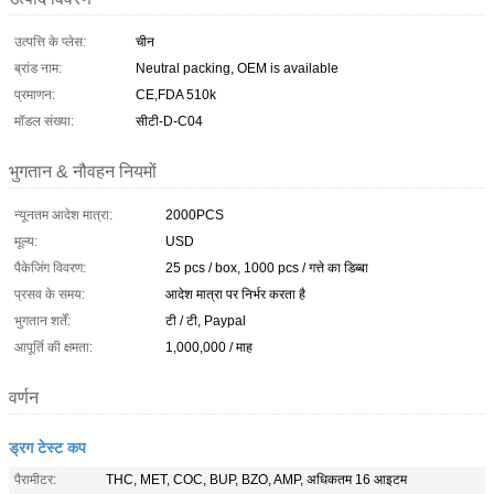
उत्पत्ति के प्लेस:
चीन
ब्रांड नाम:
Neutral packing, OEM is available
प्रमाणन:
CE,FDA 510k
मॉडल संख्या:
सीटी-D-C04
भुगतान & नौवहन नियमों
न्यूनतम आदेश मात्रा:
2000PCS
मूल्य:
USD
पैकेजिंग विवरण:
25 pcs / box, 1000 pcs / गत्ते का डिब्बा
प्रसव के समय:
आदेश मात्रा पर निर्भर करता है
भुगतान शर्तें:
टी / टी, Paypal
आपूर्ति की क्षमता:
1,000,000 / माह
वर्णन
ड्रग टेस्ट कप
पैरामीटर:
THC, MET, COC, BUP, BZO, AMP, अधिकतम 16 आइटम