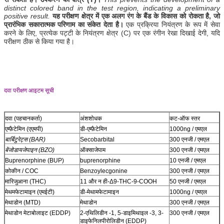
distinct colored band in the test region, indicating a preliminary
positive result.
यह परीक्षण क्षेत्र में एक अलग रंग के बैंड के विकास को रोकता है, जो
प्रारंभिक सकारात्मक परिणाम का संकेत देता है।
एक प्रक्रिया नियंत्रण के रूप में सेवा
करने के लिए, प्रत्येक पट्टी के नियंत्रण क्षेत्र (C) पर एक रंगीन रेखा दिखाई देगी, यदि
परीक्षण ठीक से किया गया है।
दवा परीक्षण आइटम सूची
दवा (पहचानकर्ता)
अंशशोधक
कट-ऑफ स्तर
एम्फ़ैटेमिन (एएमपी)
डी-एम्फ़ैटेमिन
1000ng / एमएल
बार्बिटुरेट्स (BAR)
Secobarbital
300 एनजी / एमएल
बेंजोडायजेपाइन (BZO)
ऑक्साजेपाम
300 एनजी / एमएल
Buprenorphine (BUP)
buprenorphine
10 एनजी / एमएल
कोकीन / COC
Benzoylecgonine
300 एनजी / एमएल
मारिजुआना (THC)
11 और न ही-Δ9-THC-9-COOH
50 एनजी / एमएल
मेथमफेटामाइन (एमईटी)
डी-मेथामफेटामाइन
1000ng / एमएल
मेथाडोन (MTD)
मेथाडोन
300 एनजी / एमएल
मेथाडोन मेटाबोलाइट (EDDP)
2-एथिलिडीन -1, 5-डाइमिथाइल -3, 3-
300 एनजी / एमएल
डाइफेनिलपीरोलिडीन (EDDP)