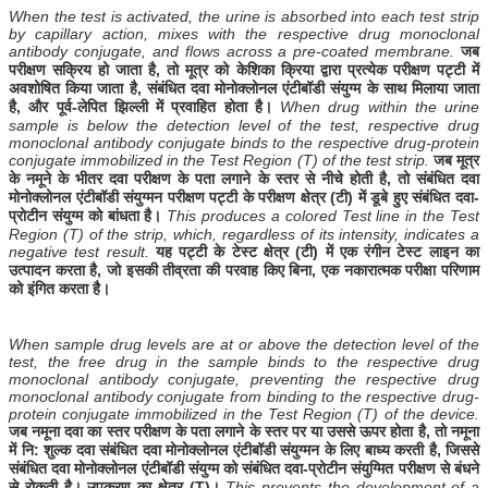
When the test is activated, the urine is absorbed into each test strip
by capillary action, mixes with the respective drug monoclonal
antibody conjugate, and flows across a pre-coated membrane.
जब
परीक्षण सक्रिय हो जाता है, तो मूत्र को केशिका क्रिया द्वारा प्रत्येक परीक्षण पट्टी में
अवशोषित किया जाता है, संबंधित दवा मोनोक्लोनल एंटीबॉडी संयुग्म के साथ मिलाया जाता
है, और पूर्व-लेपित झिल्ली में प्रवाहित होता है।
When drug within the urine
sample is below the detection level of the test, respective drug
monoclonal antibody conjugate binds to the respective drug-protein
conjugate immobilized in the Test Region (T) of the test strip.
जब मूत्र
के नमूने के भीतर दवा परीक्षण के पता लगाने के स्तर से नीचे होती है, तो संबंधित दवा
मोनोक्लोनल एंटीबॉडी संयुग्मन परीक्षण पट्टी के परीक्षण क्षेत्र (टी) में डूबे हुए संबंधित दवा-
प्रोटीन संयुग्म को बांधता है।
This produces a colored Test line in the Test
Region (T) of the strip, which, regardless of its intensity, indicates a
negative test result.
यह पट्टी के टेस्ट क्षेत्र (टी) में एक रंगीन टेस्ट लाइन का
उत्पादन करता है, जो इसकी तीव्रता की परवाह किए बिना, एक नकारात्मक परीक्षा परिणाम
को इंगित करता है।
When sample drug levels are at or above the detection level of the
test, the free drug in the sample binds to the respective drug
monoclonal antibody conjugate, preventing the respective drug
monoclonal antibody conjugate from binding to the respective drug-
protein conjugate immobilized in the Test Region (T) of the device.
जब नमूना दवा का स्तर परीक्षण के पता लगाने के स्तर पर या उससे ऊपर होता है, तो नमूना
में नि: शुल्क दवा संबंधित दवा मोनोक्लोनल एंटीबॉडी संयुग्मन के लिए बाध्य करती है, जिससे
संबंधित दवा मोनोक्लोनल एंटीबॉडी संयुग्म को संबंधित दवा-प्रोटीन संयुग्मित परीक्षण से बंधने
से रोकती है। उपकरण का क्षेत्र (T)।
This prevents the development of a