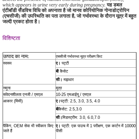
which appears in urine very early during pregnancy.
यह डबल
एंटीबॉडी सैंडविच विधि को अपनाता है जो मानव कोरियोनिक गोनाडोट्रोपिन
(एचसीजी) की उपस्थिति का पता लगाता है, जो गर्भावस्था के दौरान मूत्र में बहुत
जल्दी प्रकट होता है।
विशिष्टता
उत्पाद का नाम:
एचसीजी गर्भावस्था मूत्र परीक्षण किट
स्वरूप
ए।
पट्टी
बी
कैसेट
सी।
मझधार
नमूना
मूत्र
संवेदनशीलता एनजी / एमएल
10-25 एमआईयू / एमएल
आकार (मिमी)
ए।
पट्टी: 2.5, 3.0, 3.5, 4.0
बी
कैसेट: 2.5,3.0
सी।
मिडस्ट्रीम: 3.0, 6.0,7.0
पैकिंग, OEM सेवा भी स्वीकार किए
ए।
पट्टी: एक पाउच में 1 परीक्षण, एक कार्टन में 10000
जाते हैं
पीसी