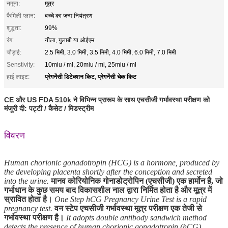
नमूना:
मूत्र
फैमिली प्लान:
बच्चे का जन्म नियंत्रण
शुद्धता:
99%
रंग:
नीला, गुलाबी या ओईएम
चौड़ाई:
2.5 मिमी, 3.0 मिमी, 3.5 मिमी, 4.0 मिमी, 6.0 मिमी, 7.0 मिमी
Senstivity:
10miu / ml, 20miu / ml, 25miu / ml
प्रेगनेंसी डिटेक्शन किट
प्रेगनेंसी चेक किट
हाई लाइट:
,
CE और US FDA 510k ने विभिन्न प्रारूप के साथ एचसीजी गर्भावस्था परीक्षण को
मंजूरी दी: पट्टी / कैसेट / मिडस्ट्रीम
विवरण
Human chorionic gonadotropin (HCG) is a hormone, produced by
the developing placenta shortly after the conception and secreted
into the urine.
मानव कोरियोनिक गोनाडोट्रोपिन (एचसीजी) एक हार्मोन है, जो
गर्भाधान के कुछ समय बाद विकासशील नाल द्वारा निर्मित होता है और मूत्र में
स्रावित होता है।
One Step hCG Pregnancy Urine Test is a rapid
pregnancy test.
वन स्टेप एचसीजी गर्भावस्था मूत्र परीक्षण एक तेजी से
गर्भावस्था परीक्षण है।
It adopts double antibody sandwich method
detects the presence of human chorionic gonadotropin (hCG),